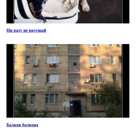
Ни разу не вкусный
Балкон балкона