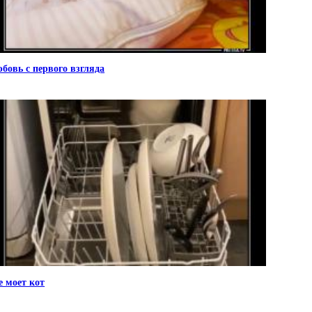
бовь с первого взгляда
е моет кот