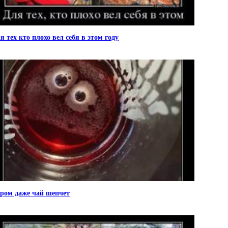
я тех кто плохо вел себя в этом году
ром даже чай шепчет