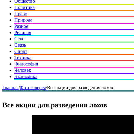
Общество
Политика
Право
Природа
Разное
Религия
Секс
Связь
Спорт
Техника
Философия
Человек
Экономика
Главная
/
Фотогалерея
/
Все акции для разведения лохов
Все акции для разведения лохов