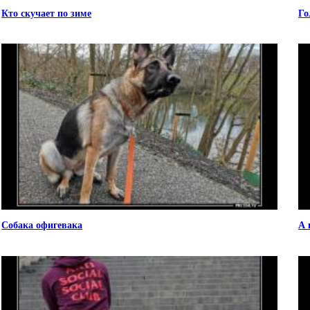
Кто скучает по зиме
Го
Собака офигевака
А 