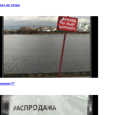
лод не тетка
почему??