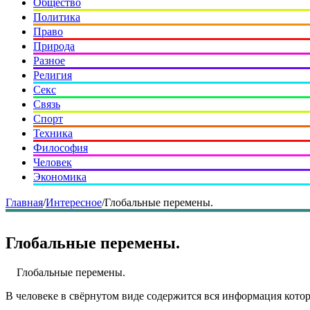
Общество
Политика
Право
Природа
Разное
Религия
Секс
Связь
Спорт
Техника
Философия
Человек
Экономика
Главная
/
Интересное
/
Глобальные перемены.
Глобальные перемены.
Глобальные перемены.
В человеке в свёрнутом виде содержится вся информация котор