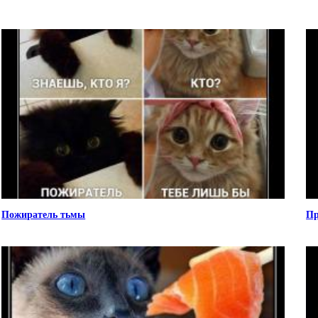
Пожиратель тьмы
Пр