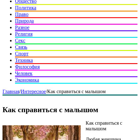
Общество
Политика
Право
Природа
Разное
Религия
Секс
Связь
Спорт
Техника
Философия
Человек
Экономика
Главная
/
Интересное
/
Как справиться с малышом
Как справиться с малышом
Как справиться с
малышом
Любая женщина,