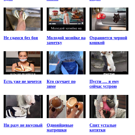
Не сдамся без боя
Молодой хозяйке на
Охраняется черной
заметку
кошкой
Есть уже не хочется
Кто скучает по
Пусти .... я ему
зиме
сейчас устрою
Ни разу не вкусный
Однояйцевые
Спят усталые
матрешки
котятки