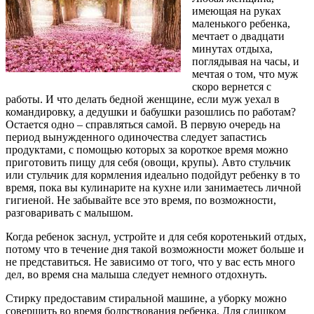
имеющая на руках
маленького ребенка,
мечтает о двадцати
минутах отдыха,
поглядывая на часы, и
мечтая о том, что муж
скоро вернется с
работы. И что делать бедной женщине, если муж уехал в
командировку, а дедушки и бабушки разошлись по работам?
Остается одно – справляться самой. В первую очередь на
период вынужденного одиночества следует запастись
продуктами, с помощью которых за короткое время можно
приготовить пищу для себя (овощи, крупы). Авто стульчик
или стульчик для кормления идеально подойдут ребенку в то
время, пока вы кулинарите на кухне или занимаетесь личной
гигиеной. Не забывайте все это время, по возможности,
разговаривать с малышом.
Когда ребенок заснул, устройте и для себя коротенький отдых,
потому что в течение дня такой возможности может больше и
не представиться. Не зависимо от того, что у вас есть много
дел, во время сна малыша следует немного отдохнуть.
Стирку предоставим стиральной машине, а уборку можно
совершить во время бодрствования ребенка. Для слишком