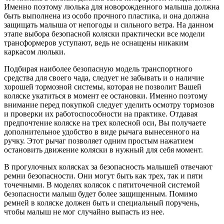
Именно поэтому люлька для новорожденного малыша должна
быть выполнена из особо прочного пластика, и она должна
защищать малыша от непогоды и сильного ветра. На данном
этапе выбора безопасной коляски практически все модели
трансформеров уступают, ведь не оснащены никаким
каркасом люльки.
Подбирая наиболее безопасную модель транспортного
средства для своего чада, следует не забывать и о наличие
хорошей тормозной системы, которая не позволит Вашей
коляске укатиться в момент ее остановки. Именно поэтому
внимание перед покупкой следует уделить осмотру тормозов
и проверки их работоспособности на практике. Отдавая
предпочтение коляске на трех колесной оси, Вы получаете
дополнительное удобство в виде рычага вынесенного на
ручку. Этот рычаг позволяет одним простым нажатием
остановить движение коляски в нужный для себя момент.
В прогулочных колясках за безопасность малышей отвечают
ремни безопасности. Они могут быть как трех, так и пяти
точечными. В моделях колясок с пятиточечной системой
безопасности малыш будет более защищенным. Помимо
ремней в коляске должен быть и специальный поручень,
чтобы малыш не мог случайно выпасть из нее.