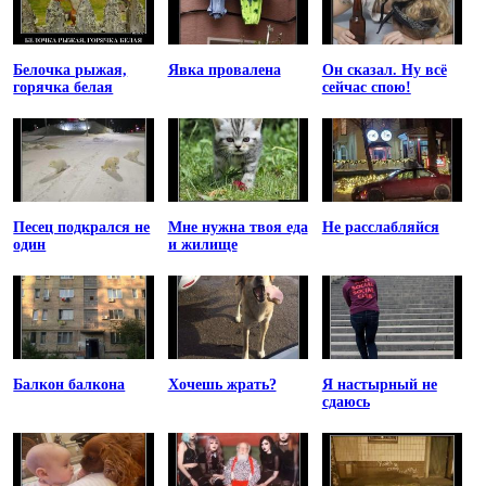
Белочка рыжая,
Явка провалена
Он сказал. Ну всё
горячка белая
сейчас спою!
Песец подкрался не
Мне нужна твоя еда
Не расслабляйся
один
и жилище
Балкон балкона
Хочешь жрать?
Я настырный не
сдаюсь