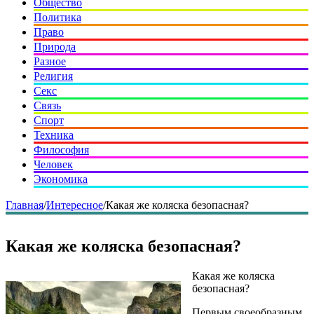
Общество
Политика
Право
Природа
Разное
Религия
Секс
Связь
Спорт
Техника
Философия
Человек
Экономика
Главная
/
Интересное
/
Какая же коляска безопасная?
Какая же коляска безопасная?
Какая же коляска
безопасная?
Первым своеобразным