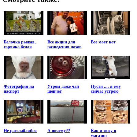
Белочка рыжая,
Все акции для
Все моет кот
горячка белая
разведения лохов
Фотография на
Утром даже чай
Пусти .... я ему
паспорт
шепчет
сейчас устрою
Не расслабляйся
А почему??
Как я хожу в
магазин