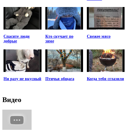
Спасите люди
Кто скучает по
Свежее мясо
добрые
зиме
Ни разу не вкусный
Птичья общага
Когда тебя сглазили
Видео