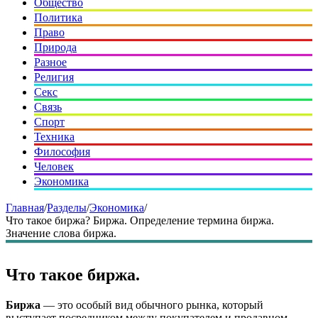
Общество
Политика
Право
Природа
Разное
Религия
Секс
Связь
Спорт
Техника
Философия
Человек
Экономика
Главная
/
Разделы
/
Экономика
/
Что такое биржа? Биржа. Определение термина биржа.
Значение слова биржа.
Что такое биржа.
Биржа
— это особый вид обычного рынка, который
выступает посредником между покупателем и продавцом.