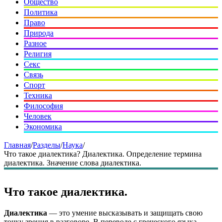
Общество
Политика
Право
Природа
Разное
Религия
Секс
Связь
Спорт
Техника
Философия
Человек
Экономика
Главная
/
Разделы
/
Наука
/
Что такое диалектика? Диалектика. Определение термина
диалектика. Значение слова диалектика.
Что такое диалектика.
Диалектика
— это умение высказывать и защищать свою
точку зрения в разговоре. В переводе с греческого языка —