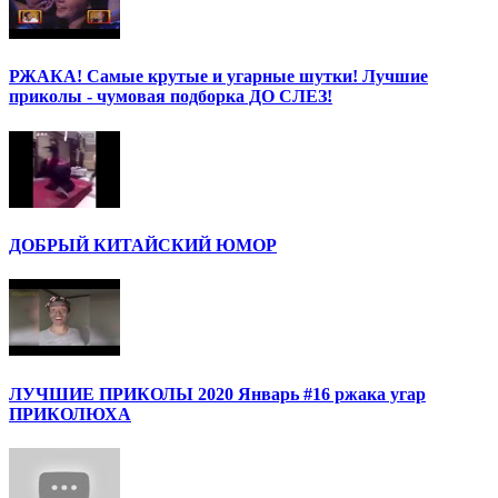
РЖАКА! Самые крутые и угарные шутки! Лучшие
приколы - чумовая подборка ДО СЛЕЗ!
ДОБРЫЙ КИТАЙСКИЙ ЮМОР
ЛУЧШИЕ ПРИКОЛЫ 2020 Январь #16 ржака угар
ПРИКОЛЮХА