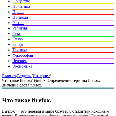
Общество
Политика
Право
Природа
Разное
Религия
Секс
Связь
Спорт
Техника
Философия
Человек
Экономика
Главная
/
Разделы
/
Интернет
/
Что такое firefox? Firefox. Определение термина firefox.
Значение слова firefox.
Что такое firefox.
Firefox
— это первый в мире браузер с открытым исходным
кодом. В переводе с английского языка означает "Огненный