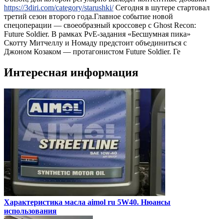
https://3diri.com/category/starushki/
Сегодня в шутере стартовал
третий сезон второго года.Главное событие новой
спецоперации — своеобразный кроссовер с Ghost Recon:
Future Soldier. В рамках PvE-задания «Бесшумная пика»
Скотту Митчеллу и Номаду предстоит объединиться с
Джоном Козаком — протагонистом Future Soldier. Ге
Интересная информация
Характеристика масла aimol ru 5W40. Нюансы
использования