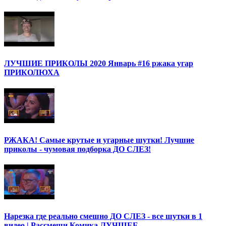
ЛУЧШИЕ ПРИКОЛЫ 2020 Январь #16 ржака угар
ПРИКОЛЮХА
РЖАКА! Самые крутые и угарные шутки! Лучшие
приколы - чумовая подборка ДО СЛЕЗ!
Нарезка где реально смешно ДО СЛЕЗ - все шутки в 1
видео | Рассмеши Комика ЛУЧШЕЕ