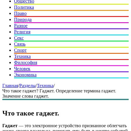
Общество
Политика
Право
Природа
Разное
Религия
Секс
Связь
Спорт
Техника
Философия
Человек
Экономика
Главная
/
Разделы
/
Техника
/
Что такое гаджет? Гаджет. Определение термина гаджет.
Значение слова гаджет.
Что такое гаджет.
Гаджет
— это электронное устройство признанное облегчать
жизнь своего владельца, помогать ему, быть в центре событий