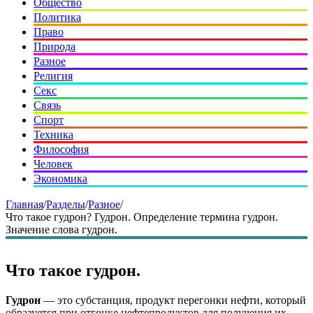
Общество
Политика
Право
Природа
Разное
Религия
Секс
Связь
Спорт
Техника
Философия
Человек
Экономика
Главная
/
Разделы
/
Разное
/
Что такое гудрон? Гудрон. Определение термина гудрон.
Значение слова гудрон.
Что такое гудрон.
Гудрон
— это субстанция, продукт перегонки нефти, который
образуется при отгонке нефтепродуктов для получения их