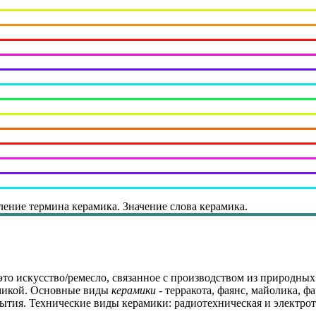
ление термина керамика. Значение слова керамика.
 это искусство/ремесло, связанное с производством из природны
амикой. Основные виды
керамики
- терракота, фаянс, майолика, ф
рытия. Технические виды керамики: радиотехническая и электро