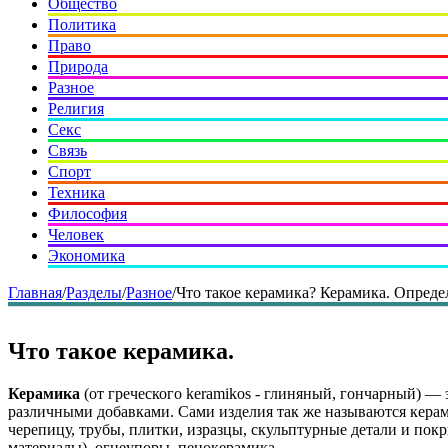
Общество
Политика
Право
Природа
Разное
Религия
Секс
Связь
Спорт
Техника
Философия
Человек
Экономика
Главная
/
Разделы
/
Разное
/
Что такое керамика? Керамика. Опреде
Что такое керамика.
Керамика
(от греческого keramikos - глиняный, гончарный) —
различными добавками. Сами изделия так же называются кер
черепицу, трубы, плитки, изразцы, скульптурные детали и пок
материалы), огнеупоры, пенокерамика.