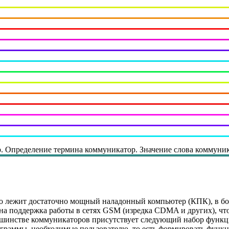
. Определение термина коммуникатор. Значение слова коммуник
го лежит достаточно мощный наладонный компьютер (КПК), в б
на поддержка работы в сетях GSM (изредка CDMA и других), что
нстве коммуникаторов присутствует следующий набор функций: B
граммы, необходимые пользователю, то есть формировать функц