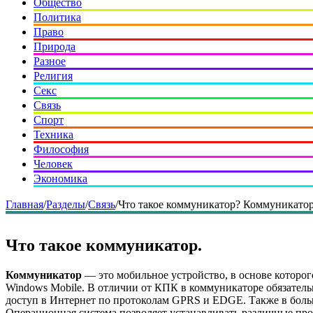
Общество
Политика
Право
Природа
Разное
Религия
Секс
Связь
Спорт
Техника
Философия
Человек
Экономика
Главная
/
Разделы
/
Связь
/
Что такое коммуникатор? Коммуникатор
Что такое коммуникатор.
Коммуникатор
— это мобильное устройство, в основе которо
Windows Mobile. В отличии от КПК в коммуникаторе обязатель
доступ в Интернет по протоколам GPRS и EDGE. Также в больши
Операционная система позволяет устанавливать различные про