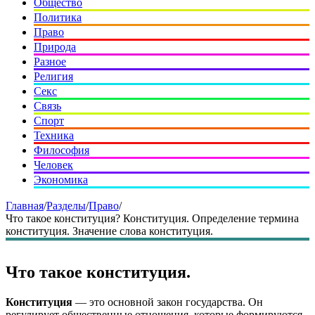
Общество
Политика
Право
Природа
Разное
Религия
Секс
Связь
Спорт
Техника
Философия
Человек
Экономика
Главная
/
Разделы
/
Право
/
Что такое конституция? Конституция. Определение термина
конституция. Значение слова конституция.
Что такое конституция.
Конституция
— это основной закон государства. Он
регулирует общественные отношения, которые формируются