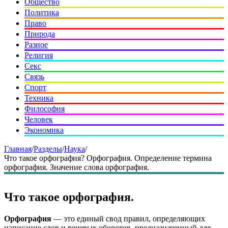
Общество
Политика
Право
Природа
Разное
Религия
Секс
Связь
Спорт
Техника
Философия
Человек
Экономика
Главная
/
Разделы
/
Наука
/
Что такое орфография? Орфография. Определение термина
орфография. Значение слова орфография.
Что такое орфография.
Орфография
— это единый свод правил, определяющих
написание слов и речевых оборотов, предназначенный для