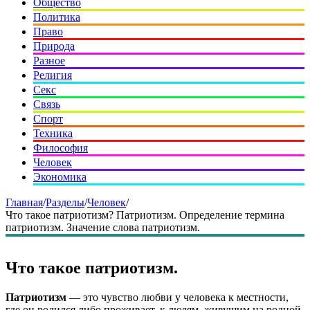
Общество
Политика
Право
Природа
Разное
Религия
Секс
Связь
Спорт
Техника
Философия
Человек
Экономика
Главная
/
Разделы
/
Человек
/
Что такое патриотизм? Патриотизм. Определение термина
патриотизм. Значение слова патриотизм.
Что такое патриотизм.
Патриотизм
— это чувство любви у человека к местности,
где он родился либо проживает, к людям, живущим на родной