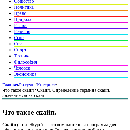
Общество
Политика
Право
Природа
Разное
Религия
Секс
Связь
Спорт
Техника
Философия
Человек
Экономика
Главная
/
Разделы
/
Интернет
/
Что такое скайп? Скайп. Определение термина скайп.
Значение слова скайп.
Что такое скайп.
Скайп
(англ. Skype) — это компьютерная программа для
общения в сети интернет. Она является достойным