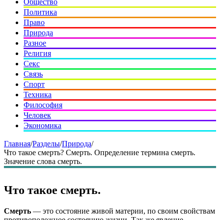
Общество
Политика
Право
Природа
Разное
Религия
Секс
Связь
Спорт
Техника
Философия
Человек
Экономика
Главная
/
Разделы
/
Природа
/
Что такое смерть? Смерть. Определение термина смерть.
Значение слова смерть.
Что такое смерть.
Смерть
— это состояние живой материи, по своим свойствам
противоположное состоянию жизни. Так же явление