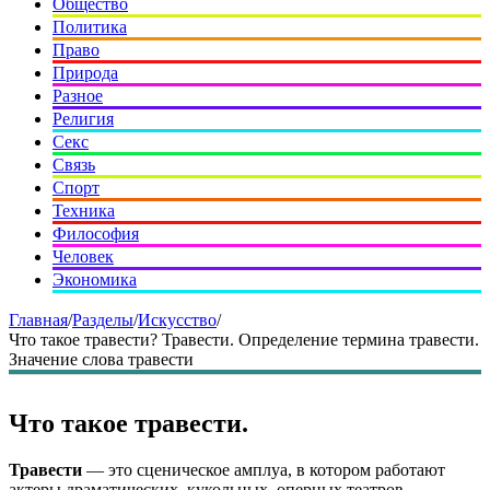
Общество
Политика
Право
Природа
Разное
Религия
Секс
Связь
Спорт
Техника
Философия
Человек
Экономика
Главная
/
Разделы
/
Искусство
/
Что такое травести? Травести. Определение термина травести.
Значение слова травести
Что такое травести.
Травести
— это сценическое амплуа, в котором работают
актеры драматических, кукольных, оперных театров.