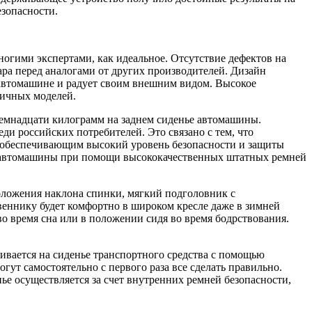
езопасности.
многими экспертами, как идеальное. Отсутствие дефектов на
ара перед аналогами от других производителей. Дизайн
 автомашине и радует своим внешним видом. Высокое
гичных моделей.
восемнадцати килограмм на заднем сиденье автомашины.
и российских потребителей. Это связано с тем, что
 обеспечивающим высокий уровень безопасности и защиты
нье автомашины при помощи высококачественных штатных ремней
положения наклона спинки, мягкий подголовник с
еннику будет комфортно в широком кресле даже в зимней
о время сна или в положении сидя во время бодрствования.
ивается на сиденье транспортного средства с помощью
гут самостоятельно с первого раза все сделать правильно.
ье осуществляется за счет внутренних ремней безопасности,