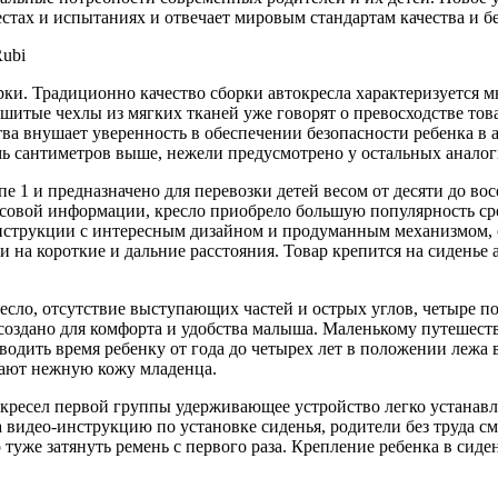
тах и испытаниях и отвечает мировым стандартам качества и б
Rubi
орки. Традиционно качество сборки автокресла характеризуется 
сшитые чехлы из мягких тканей уже говорят о превосходстве тов
ва внушает уверенность в обеспечении безопасности ребенка в
емь сантиметров выше, нежели предусмотрено у остальных анало
ппе 1 и предназначено для перевозки детей весом от десяти до 
совой информации, кресло приобрело большую популярность сред
онструкции с интересным дизайном и продуманным механизмом,
ки на короткие и дальние расстояния. Товар крепится на сиде
ресло, отсутствие выступающих частей и острых углов, четыре 
создано для комфорта и удобства малыша. Маленькому путешеств
дить время ребенку от года до четырех лет в положении лежа в
вают нежную кожу младенца.
 кресел первой группы удерживающее устройство легко устанавл
видео-инструкцию по установке сиденья, родители без труда смо
уже затянуть ремень с первого раза. Крепление ребенка в сиден