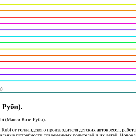
).
 Руби).
bi (Макси Кози Руби).
i Rubi от голландского производителя детских автокресел, работ
уальные потребности современных родителей и их детей. Новое 