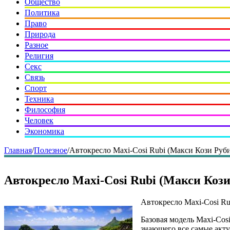
Общество
Политика
Право
Природа
Разное
Религия
Секс
Связь
Спорт
Техника
Философия
Человек
Экономика
Главная
/
Полезное
/
Автокресло Maxi-Cosi Rubi (Макси Кози Руби
Автокресло Maxi-Cosi Rubi (Макси Кози
Автокресло Maxi-Cosi Ru
Базовая модель Maxi-Cos
знающего все самые акт