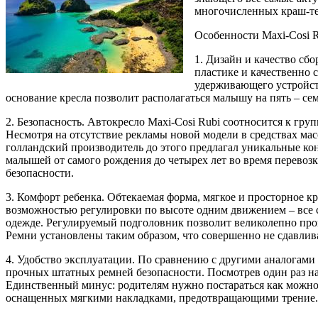
многочисленных краш-тес
Особенности Maxi-Cosi 
1. Дизайн и качество сб
пластике и качественно 
удерживающего устройст
основание кресла позволит располагаться малышу на пять – с
2. Безопасность. Автокресло Maxi-Cosi Rubi соотносится к гру
Несмотря на отсутствие рекламы новой модели в средствах мас
голландский производитель до этого предлагал уникальные к
малышей от самого рождения до четырех лет во время перевоз
безопасности.
3. Комфорт ребенка. Обтекаемая форма, мягкое и просторное к
возможностью регулировки по высоте одним движением – все 
одежде. Регулируемый подголовник позволит великолепно прово
Ремни установлены таким образом, что совершенно не сдавли
4. Удобство эксплуатации. По сравнению с другими аналогами
прочных штатных ремней безопасности. Посмотрев один раз на 
Единственный минус: родителям нужно постараться как можно т
оснащенных мягкими накладками, предотвращающими трение.