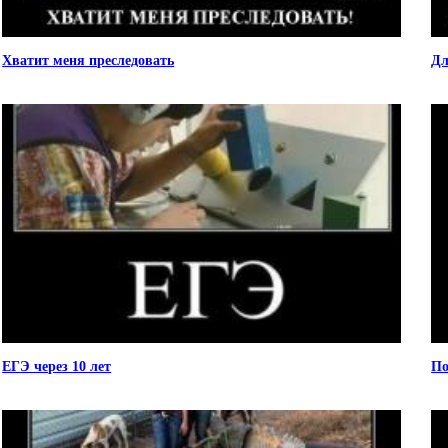
Хватит меня преследовать
Дл
ЕГЭ через 10 лет
По