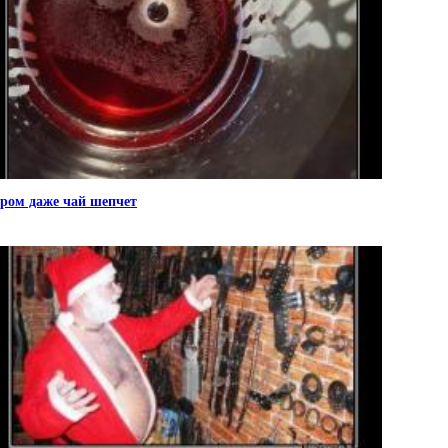
ром даже чай шепчет