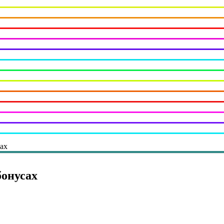
сах
бонусах