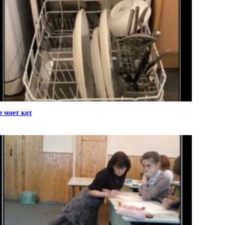
е моет кот