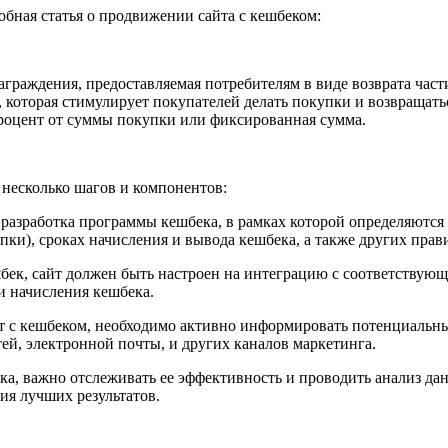
бная статья о продвижении сайта с кешбеком:
аграждения, предоставляемая потребителям в виде возврата част
, которая стимулирует покупателей делать покупки и возвращат
процент от суммы покупки или фиксированная сумма.
 несколько шагов и компонентов:
азработка программы кешбека, в рамках которой определяются у
ки), сроках начисления и вывода кешбека, а также других прави
бек, сайт должен быть настроен на интеграцию с соответствую
и начисления кешбека.
т с кешбеком, необходимо активно информировать потенциальны
ей, электронной почты, и других каналов маркетинга.
а, важно отслеживать ее эффективность и проводить анализ дан
ия лучших результатов.