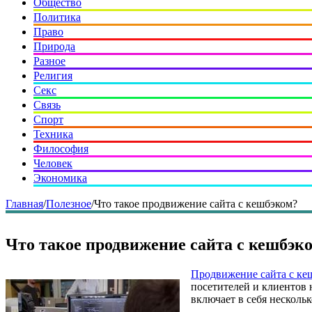
Общество
Политика
Право
Природа
Разное
Религия
Секс
Связь
Спорт
Техника
Философия
Человек
Экономика
Главная
/
Полезное
/
Что такое продвижение сайта с кешбэком?
Что такое продвижение сайта с кешбэк
Продвижение сайта с ке
посетителей и клиентов 
включает в себя несколь