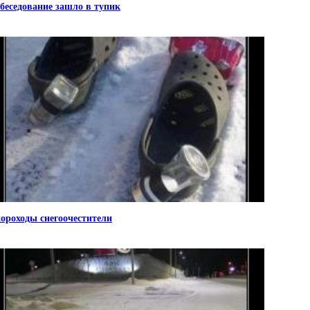
беседование зашло в тупик
ороходы снегоочестители