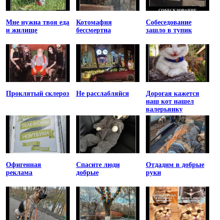
Мне нужна твоя еда
Котомафия
Собеседование
и жилище
бессмертна
зашло в тупик
Проклятый склероз
Не расслабляйся
Дорогая кажется
наш кот нашел
валерьянку
Офигенная
Спасите люди
Отдадим в добрые
реклама
добрые
руки