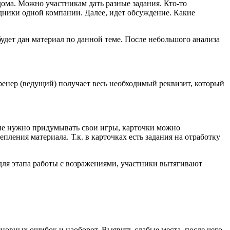
ома. Можно участникам дать разные задания. Кто-то
рудники одной компании. Далее, идет обсуждение. Какие
удет дан материал по данной теме. После небольшого анализа
ренер (ведущий) получает весь необходимый реквизит, который
у не нужно придумывать свои игры, карточки можно
епления материала. Т.к. в карточках есть задания на отработку
 для этапа работы с возражениями, участники вытягивают
сновных ошибок и наоборот. Выявить слабые места, после чего