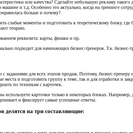
ктеристики или качества? Сделайте небольшую рекламу такого д
 о машине и т.д. Особенно это актуально, когда на тренинге сот
понравилась больше и почему?
ть слабые моменты и подготовить к теоретическому блоку, где б
вают теорию.
ованием реквизита: карты, фишки и пр.
ально подходит для начинающих бизнес-тренеров. Т.к. бизнес-т
и с заданиями для всех этапов продаж. Поэтому, бизнес-тренер
е места и подготовить группу к теме, так и для отработки и закр
роить по техникам с карточек.
 вы используете карточки только в некоторых блоках. Например,
ценивает и фиксирует самые успешные ответы.
ов делятся на три составляющие:
ызвать интерес к теме, вовлечь участников в процесс анализа о