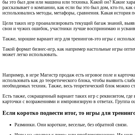
бы это был дом или машина или техника. Какой он? Какие хара
рассказывает о компании, как если бы это был дом, кто-то, как
использовались методы, метафоры, сравнения. Какая история 
Цели таких игр проанализировать текущий багаж знаний, выяви
свои и чужих ошибок, участники лучше воспринимаю и усваи
Также, хорошие вариант игр для тренингов-это игры с использ
Такой формат бизнес-игр, как например настольные игры оптим
может легко использовать.
Например, в игре Магистр продаж есть игровое поле и карточк
использовать как до теоретического блока, чтобы выявить слабы
необходимых техник. Также, весь теоретический блок можно ст
Есть также, сокращенный вариант таких игр с реквизитом, где
карточки с возражениями и импровизирую в ответах. Группа о
Если коротко подвести итог, то игры для тренинг
Разминки. Они короткие, веселые, без обратной связи.
Игры на «подвод к теме» или проблематизацию. Их цель в