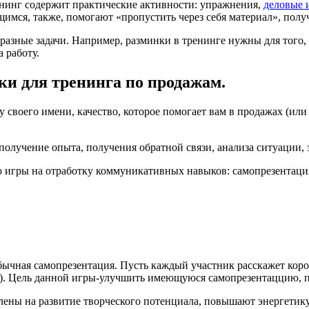
енинг содержит практические активности: упражнения,
деловые 
мся, также, помогают «пропустить через себя материал», полу
азные задачи. Например, разминки в тренинге нужны для того, 
а работу.
и для тренинга по продажам.
у своего имени, качество, которое помогает вам в продажах (или
получение опыта, получения обратной связи, анализа ситуации,
игры на отработку коммуникативных навыков: самопрезентация,
бычная самопрезентация. Пусть каждый участник расскажет корот
у). Цель данной игры-улучшить имеющуюся самопрезентаццию, пр
ены на развитие творческого потенциала, повышают энергетику 