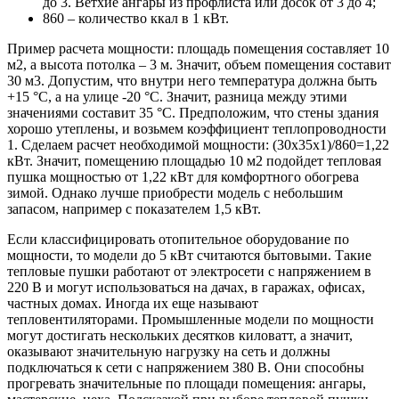
до 3. Ветхие ангары из профлиста или досок от 3 до 4;
860 – количество ккал в 1 кВт.
Пример расчета мощности: площадь помещения составляет 10
м2, а высота потолка – 3 м. Значит, объем помещения составит
30 м3. Допустим, что внутри него температура должна быть
+15 °С, а на улице -20 °С. Значит, разница между этими
значениями составит 35 °С. Предположим, что стены здания
хорошо утеплены, и возьмем коэффициент теплопроводности
1. Сделаем расчет необходимой мощности: (30х35х1)/860=1,22
кВт. Значит, помещению площадью 10 м2 подойдет тепловая
пушка мощностью от 1,22 кВт для комфортного обогрева
зимой. Однако лучше приобрести модель с небольшим
запасом, например с показателем 1,5 кВт.
Если классифицировать отопительное оборудование по
мощности, то модели до 5 кВт считаются бытовыми. Такие
тепловые пушки работают от электросети с напряжением в
220 В и могут использоваться на дачах, в гаражах, офисах,
частных домах. Иногда их еще называют
тепловентиляторами. Промышленные модели по мощности
могут достигать нескольких десятков киловатт, а значит,
оказывают значительную нагрузку на сеть и должны
подключаться к сети с напряжением 380 В. Они способны
прогревать значительные по площади помещения: ангары,