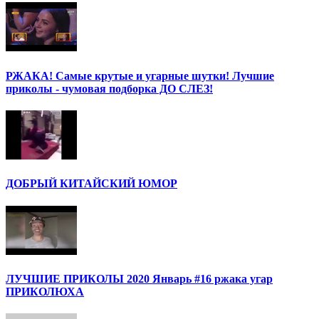
РЖАКА! Самые крутые и угарные шутки! Лучшие
приколы - чумовая подборка ДО СЛЕЗ!
ДОБРЫЙ КИТАЙСКИЙ ЮМОР
ЛУЧШИЕ ПРИКОЛЫ 2020 Январь #16 ржака угар
ПРИКОЛЮХА