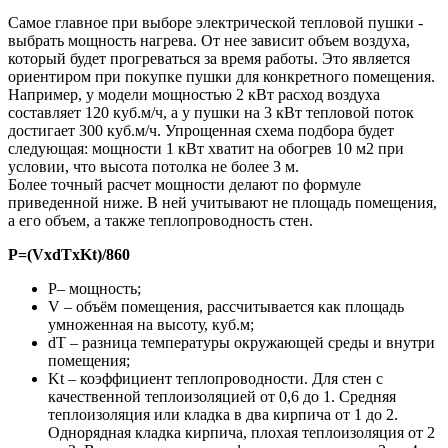
Самое главное при выборе электрической тепловой пушки -
выбрать мощность нагрева. От нее зависит объем воздуха,
который будет прогреваться за время работы. Это является
ориентиром при покупке пушки для конкретного помещения.
Например, у модели мощностью 2 кВт расход воздуха
составляет 120 куб.м/ч, а у пушки на 3 кВт тепловой поток
достигает 300 куб.м/ч. Упрощенная схема подбора будет
следующая: мощности 1 кВт хватит на обогрев 10 м2 при
условии, что высота потолка не более 3 м.
Более точный расчет мощности делают по формуле
приведенной ниже. В ней учитывают не площадь помещения,
а его объем, а также теплопроводность стен.
P=(VхdTхKt)/860
P– мощность;
V – объём помещения, рассчитывается как площадь
умноженная на высоту, куб.м;
dT – разница температуры окружающей среды и внутри
помещения;
Kt – коэффициент теплопроводности. Для стен с
качественной теплоизоляцией от 0,6 до 1. Средняя
теплоизоляция или кладка в два кирпича от 1 до 2.
Однорядная кладка кирпича, плохая теплоизоляция от 2