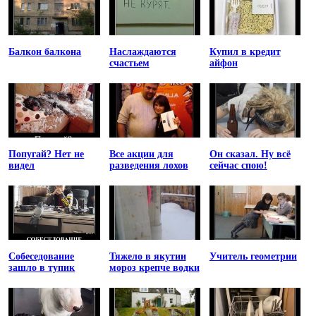
Балкон балкона
Наслаждаются
Купил в кредит
счастьем
айфон
Попугай? Нет не
Все акции для
Он сказал. Ну всё
видел
разведения лохов
сейчас спою!
Собеседование
Тяжело в якутии
Учитель геометрии
зашло в тупик
мороз крепче водки