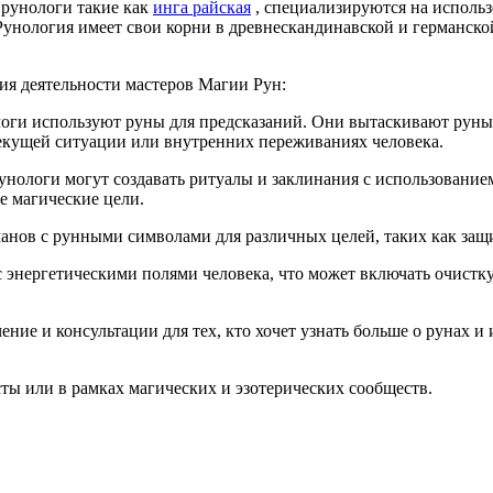
 рунологи такие как
инга райская
, специализируются на использ
Рунология имеет свои корни в древнескандинавской и германской
ия деятельности мастеров Магии Рун:
логи используют руны для предсказаний. Они вытаскивают руны 
текущей ситуации или внутренних переживаниях человека.
Рунологи могут создавать ритуалы и заклинания с использование
е магические цели.
манов с рунными символами для различных целей, таких как защи
с энергетическими полями человека, что может включать очистк
чение и консультации для тех, кто хочет узнать больше о рунах 
ты или в рамках магических и эзотерических сообществ.