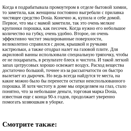
Когда я подрабатывала промоутером в отделе бытовой химии,
то заметила, как женщины постоянно выгребали с прилавка
чистящее средство Dosia. Конечно ж, купила и себе домой.
Первое, что мы с мамой заметили, так это очень мелкие
крупинки порошка, как песочек. Когда нужно его небольшое
количество на губку, очень удобно. Второе, он очень
эффективно чистит эмалированные поверхности,
великолепно справился с дном, крышкой и ручками
кастрюльки, а также отодрал налет на газовой плите. Для
акриловой ванны использовали специальную тряпочку, чтобы
ее не поцарапать, в результате блеск и чистота. И такой легкий
запах цитрусовых хорошо освежает воздух. Расход вещества
достаточно большой, точнее из-за рассыпчатости он быстро
вылетает из дырочек. Но ведь всегда найдутся те места, на
какие можно было бы перенести остатки неиспользованного
порошка. И хотя чистоту в доме мы определяем на глаз, стало
понятно, что за небольшие деньги, торговая марка Dosia,
известная еще с конца 90-х годов, продолжает уверенно
помогать хозяюшкам в уборке.
Смотрите также: