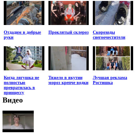
Отдадим в добрые
Проклятый склероз
Скороходы
руки
снегоочестители
Когда лягушка не
Тяжело в якутии
Лучшая реклама
полностью
мороз крепче водки
Ростишка
превратилась в
принцессу
Видео