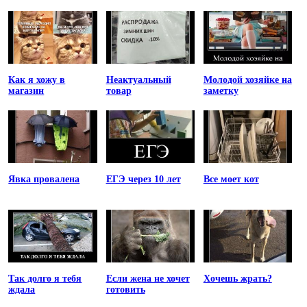
Как я хожу в
Неактуальный
Молодой хозяйке на
магазин
товар
заметку
Явка провалена
ЕГЭ через 10 лет
Все моет кот
Так долго я тебя
Если жена не хочет
Хочешь жрать?
ждала
готовить