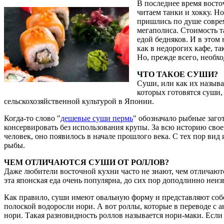
В последнее время восто
читаем танки и хокку. Н
пришлись по душе соврем
мегаполиса. Стоимость т
едой бедняков. И в этом
как в недорогих кафе, т
Но, прежде всего, необх
ЧТО ТАКОЕ СУШИ?
Суши, или как их называ
которых готовятся суши,
сельскохозяйственной культурой в Японии.
Когда-то слово "
дешевые суши пермь
" обозначало рыбные заго
консервировать без использования крупы. За всю историю сво
человек, оно появилось в начале прошлого века. С тех пор в
рыбы.
ЧЕМ ОТЛИЧАЮТСЯ СУШИ ОТ РОЛЛОВ?
Даже любители восточной кухни часто не знают, чем отличают
эта японская еда очень популярна, до сих пор доподлинно неизв
Как правило, суши имеют овальную форму и представляют соб
полоской водоросли нори. А вот роллы, которые в переводе с 
нори. Такая разновидность роллов называется нори-маки. Если 