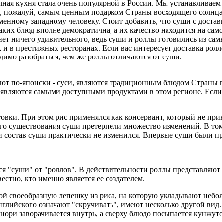
чная кухня стала очень популярной в России. Мы устанавливаем у
о, пожалуй, самым ценным подарком Страны восходящего солнца
енному западному человеку. Стоит добавить, что суши с достав
аких блюд вполне демократична, а их качество находится на са
 нет ничего удивительного, ведь суши и роллы готовились из с
ак и в престижных ресторанах. Если вас интересует доставка рол
одимо разобраться, чем же роллы отличаются от суши.
ют по-японски - суси, являются традиционным блюдом Страны вос
 являются самыми доступными продуктами в этом регионе. Если г
товки. При этом рис применялся как консервант, который не при
его существования суши претерпели множество изменений. В том
ид и состав суши практически не изменился. Впервые суши были
ся "суши" от "роллов". В действительности роллы представляют
естно, кто именно является ее создателем.
ой своеобразную лепешку из риса, на которую укладывают небо
английского означают "скручивать", имеют несколько другой вид
нори заворачивается внутрь, а сверху блюдо посыпается кунжуто