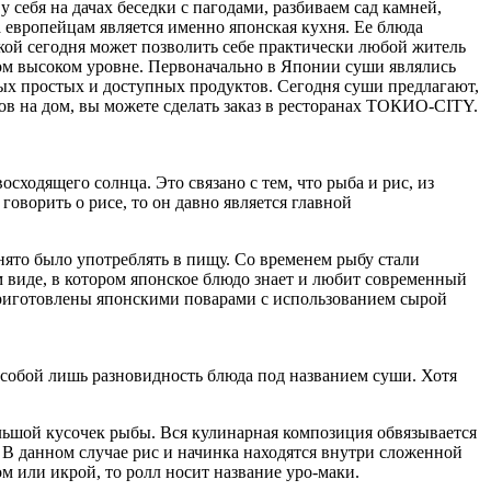
 себя на дачах беседки с пагодами, разбиваем сад камней,
 европейцам является именно японская кухня. Ее блюда
кой сегодня может позволить себе практически любой житель
мом высоком уровне. Первоначально в Японии суши являлись
амых простых и доступных продуктов. Сегодня суши предлагают,
лов на дом, вы можете сделать заказ в ресторанах ТОКИО-CITY.
ходящего солнца. Это связано с тем, что рыба и рис, из
оворить о рисе, то он давно является главной
нято было употреблять в пищу. Со временем рыбу стали
 виде, в котором японское блюдо знает и любит современный
 приготовлены японскими поварами с использованием сырой
 собой лишь разновидность блюда под названием суши. Хотя
льшой кусочек рыбы. Вся кулинарная композиция обвязывается
. В данном случае рис и начинка находятся внутри сложенной
м или икрой, то ролл носит название уро-маки.