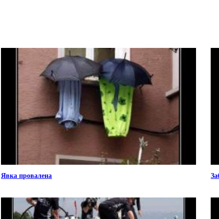
Явка провалена
За