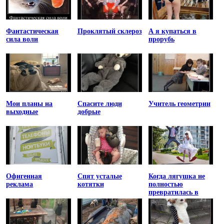
Фантастическая
Проклятый склероз
А я купаться в
сила воли
прорубь
Мои планы на
Спасите люди
Учитель геометрии
выходные
добрые
Офигенная
Спят усталые
Когда лягушка не
реклама
котятки
полностью
превратилась в
принцессу