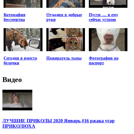
Котомафия
Отдадим в добрые
Пусти .... я ему
бессмертна
руки
сейчас устрою
Сегодня я вместо
Пожиратель тьмы
Фотография на
белочки
паспорт
Видео
ЛУЧШИЕ ПРИКОЛЫ 2020 Январь #16 ржака угар
ПРИКОЛЮХА