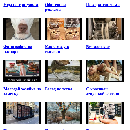
Езда по тротуарам
Офигенная
Пожиратель тьмы
реклама
Фотография на
Как я хожу в
Все моет кот
паспорт
магазин
Молодой хозяйке на
Голод не тетка
С красивой
заметку
девушкой сложно