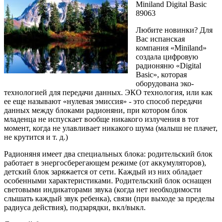
Miniland Digital Basic
89063
Любите новинки? Для
Вас испанская
компания «Miniland»
создала цифровую
радионяню «Digital
Basic», которая
оборудована эко-
технологией для передачи данных. ЭКО технология, или как
ее еще называют «нулевая эмиссия» - это способ передачи
данных между блоками радионяни, при котором блок
младенца не испускает вообще никакого излучения в тот
момент, когда не улавливает никакого шума (малыш не плачет,
не крутится и т. д.)
Радионяня имеет два специальных блока: родительский блок
работает в энергосберегающем режиме (от аккумуляторов),
детский блок заряжается от сети. Каждый из них обладает
особенными характеристиками. Родительский блок оснащен
световыми индикаторами звука (когда нет необходимости
слышать каждый звук ребенка), связи (при выходе за пределы
радиуса действия), подзарядки, вкл/выкл.