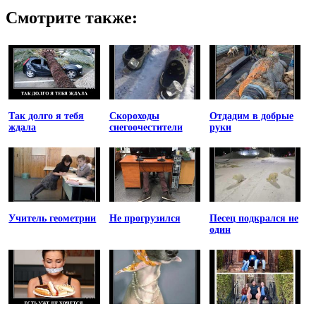
Смотрите также:
Так долго я тебя
Скороходы
Отдадим в добрые
ждала
снегоочестители
руки
Учитель геометрии
Не прогрузился
Песец подкрался не
один