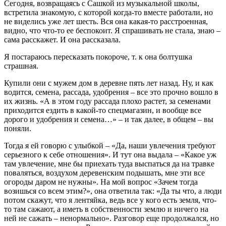
Сегодня, возвращаясь с Сашкой из музыкальной школы,
встретила знакомую, с которой когда-то вместе работали, но
не виделись уже лет шесть. Вся она какая-то расстроенная,
видно, что что-то ее беспокоит. Я спрашивать не стала, знаю –
сама расскажет. И она рассказала.
Я постараюсь пересказать покороче, т. к она болтушка
страшная.
Купили они с мужем дом в деревне пять лет назад. Ну, и как
водится, семена, рассада, удобрения – все это прочно вошло в
их жизнь. «А в этом году рассада плохо растет, за семенами
приходится ездить в какой-то спецмагазин, и вообще все
дорого и удобрения и семена…» – и так далее, в общем – вы
поняли.
Тогда я ей говорю с улыбкой – «Да, наши увлечения требуют
серьезного к себе отношения». И тут она выдала – «Какое уж
там увлечение, мне бы приехать туда выспаться да на травке
поваляться, воздухом деревенским подышать, мне эти все
огороды даром не нужны». На мой вопрос «Зачем тогда
возишься со всем этим?», она ответила так: «Да ты что, а люди
потом скажут, что я лентяйка, ведь все у кого есть земля, что-
то там сажают, а иметь в собственности землю и ничего на
ней не сажать – ненормально». Разговор еще продолжался, но