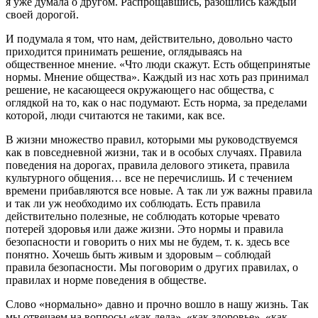
я уже думала о другом. Распрощавшись, разошлись каждый
своей дорогой.
И подумала я том, что нам, действительно, довольно часто
приходится принимать решение, оглядываясь на
общественное мнение. «Что люди скажут. Есть общепринятые
нормы. Мнение общества». Каждый из нас хоть раз принимал
решение, не касающееся окружающего нас общества, с
оглядкой на то, как о нас подумают. Есть норма, за пределами
которой, люди считаются не такими, как все.
В жизни множество правил, которыми мы руководствуемся
как в повседневной жизни, так и в особых случаях. Правила
поведения на дорогах, правила делового этикета, правила
культурного общения… все не перечислишь. И с течением
времени прибавляются все новые. А так ли уж важны правила
и так ли уж необходимо их соблюдать. Есть правила
действительно полезные, не соблюдать которые чревато
потерей здоровья или даже жизни. Это нормы и правила
безопасности и говорить о них мы не будем, т. к. здесь все
понятно. Хочешь быть живым и здоровым – соблюдай
правила безопасности. Мы поговорим о других правилах, о
правилах и норме поведения в обществе.
Слово «нормально» давно и прочно вошло в нашу жизнь. Так
мы отвечаем на вопросы «как дела», «как здоровье», «как