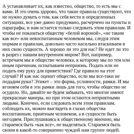
А устанавливает их, как известно, общество, то есть мы с
вами. И это очень здорово, что такие правила существуют, что
не нужно думать о том, как себя вести в определенных
ситуациях, все уже давно придумано, расчерчено на пункты и
параграфы, и нам остается только следовать этим правилам. И
чтобы не показаться обществу «белой вороной», «не таким
как все» или невоспитанным человеком мы, следуя этим
нормам и правилам, довольно часто насильно втаскиваем в
них свою сущность. А хорошо ли это для нас? Не идет ли это
в разрез с нашим внутренним миром? Вот, например,
встречаем мы в обществе человека, к которому мы по тем или
иным причинам, испытываем неприязнь. Подать или не
подать ему руку для приветствия? Где правило на этот
случай? И как нас оценит общество, если мы все-таки не
подадим руки? Этикет – это форма, условности, рамки. И мы
вгоняем себя в эти рамки лишь для того, чтобы общество не
осудило. Но, давайте не будем забывать, что многие имеют
прекрасные манеры, но при этом остаются неприятными
людьми. Конечно, если следовать всем этим правилам,
соблюдать их, можно выглядеть в глазах общества
воспитанным, приятным человеком, а в сущности быть
негодяем. Прислушиваясь к общественному мнению, мы
стараемся быть «как все», не выделяться. Стараемся быть
своим в какой-то совершенно чуждой нам группе людей.