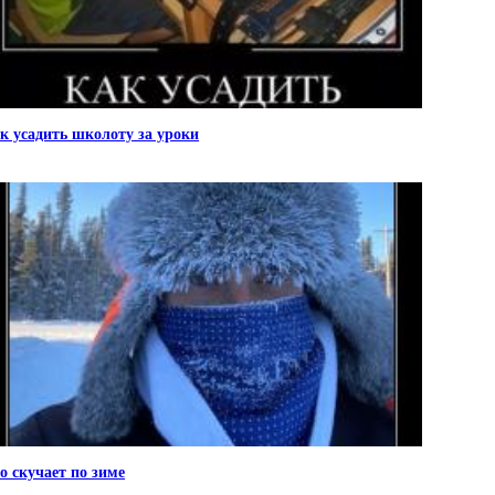
к усадить школоту за уроки
о скучает по зиме