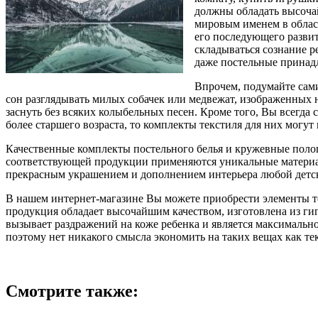
должны обладать высочай
мировым именем в облас
его последующего развит
складываться сознание р
даже постельные принад
Впрочем, подумайте сами
сон разглядывать милых собачек или медвежат, изображенных
заснуть без всяких колыбельных песен. Кроме того, Вы всегда
более старшего возраста, то комплекты текстиля для них могут
Качественные комплекты постельного белья и кружевные пологи
соответствующей продукции применяются уникальные материал
прекрасным украшением и дополнением интерьера любой детско
В нашем интернет-магазине Вы можете приобрести элементы те
продукция обладает высочайшим качеством, изготовлена из ги
вызывает раздражений на коже ребенка и является максимальн
поэтому нет никакого смысла экономить на таких вещах как те
Смотрите также: