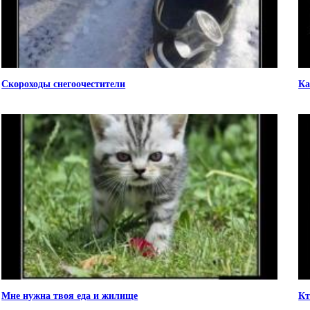
Скороходы снегоочестители
Ка
Мне нужна твоя еда и жилище
Кт