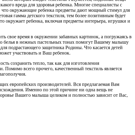
какого вреда для здоровья ребенка. Многие специалисты с
о, что окружающие ребенка предметы дают мощный стимул для
товая гамма детского текстиля, тем более позитивным будет
 что окружает ребенка, включая предметы интерьера, игрушки и
ить свое время в окружении забавных картинок, а погружаясь в
ого белья в нежных пастельных тонах помогут Вашему малышу
и для подрастающего защитника Родины. Что касается детей
может участвовать и Ваш ребенок.
сть сохранить тепло, так как для изготовления
 Помимо всего прочего, качественный текстиль является
лагополучия.
ущих европейских производителей. Вся предлагаемая Вам
исхождения. Именно по этой причине ни одна вещь не
доровье Вашего малыша целиком и полностью зависит от Вас,