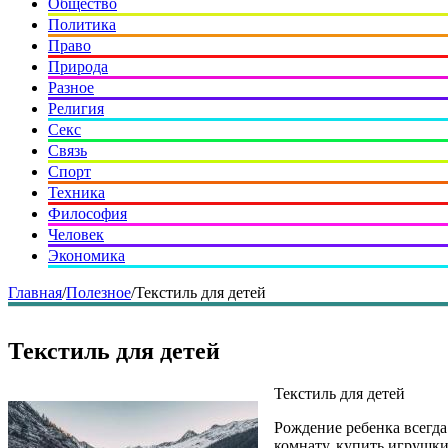
Общество
Политика
Право
Природа
Разное
Религия
Секс
Связь
Спорт
Техника
Философия
Человек
Экономика
Главная
/
Полезное
/
Текстиль для детей
Текстиль для детей
Текстиль для детей
Рождение ребенка всегда
комнату, купить игрушки