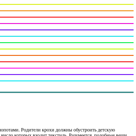
хлопотами. Родители крохи должны обустроить детскую
 число которых входит текстиль. Разумеется, подобные вещи