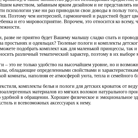
шим качеством, забавным ярким дизайном и не представлять ни
ти психологии уже ни раз приводили свои доводы в пользу тог
ия. Поэтому чем интересней, гармоничней и радостней будет цве
ебенка и его мировосприятие. Впрочем, это относится ко всему,
лежности.
, разве не приятно будет Вашему малышу сладко спать и провод
 на простынях и одеяльцах? Тюлевые пологи и комплекты детск
 сможете подобрать комплект как для маленькой принцессы, так 
 носить различный тематический характер, поэтому в их выборе 
 – это не только удобство на высочайшем уровне, но и возможно
ы, обладающие определенными свойствами и характеристиками.
й комнаты, наполняя ее атмосферой уюта, тепла и семейного б
кстиля, комплекты белья и пологи для детских кроваток от вед
поаллергенных материалов из мягких волокон натурального про
о удобной в обращении. Хорошее физическое и эмоциональное з
кстиль и всевозможных аксессуарах к нему.