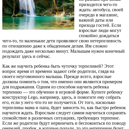
приходится чего-то
ждать: автобуса, своей
очереди в магазине,
важной даты или
прихода гостей. Если
взрослые люди могут
спокойно дождаться
чего-то, то маленькие дети проявляют свою нетерпеливость
по отношению даже к обыденным делам. Им сложно
подождать даже несколько минут. Малышам нужен конечный
результат здесь и сейчас.
Как же научить ребенка быть чуточку терпеливей? Этот
вопрос время от времени задают себе родители, глядя на
своего неугомонного малыша. Прежде всего, взрослые
должны помнить о том, что именно они являются примером
для подражания. Одним из способом научить ребенка
терпению — это обучение в игровой форме. Купите ребенку
конструктор Lego, например, здесь, и помогите ему собрать
его, если у него что-то не получается. От того, насколько
терпеливы мама и папа, будет зависеть то, как быстро ребенок
научится ждать. Взрослым следует самим научиться сохранять
спокойствие в различных ситуациях, требующих терпение.
Если же родители будут нервничать и беспокоиться по поводу
очередей, пробок, в которые попали, то это нетерпение будет