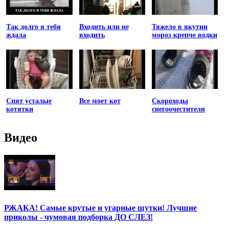
Так долго я тебя
Входить или не
Тяжело в якутии
ждала
входить
мороз крепче водки
Спят усталые
Все моет кот
Скороходы
котятки
снегоочестители
Видео
РЖАКА! Самые крутые и угарные шутки! Лучшие
приколы - чумовая подборка ДО СЛЕЗ!