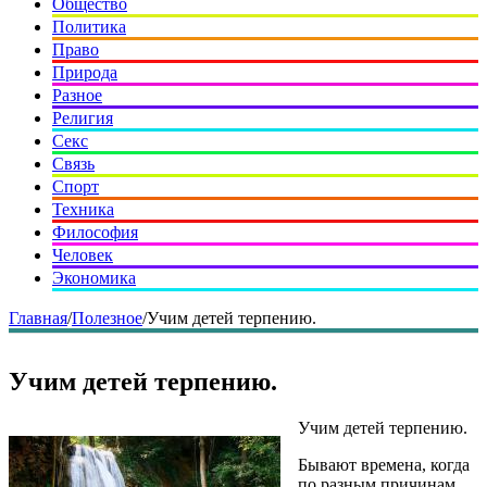
Общество
Политика
Право
Природа
Разное
Религия
Секс
Связь
Спорт
Техника
Философия
Человек
Экономика
Главная
/
Полезное
/
Учим детей терпению.
Учим детей терпению.
Учим детей терпению.
Бывают времена, когда
по разным причинам