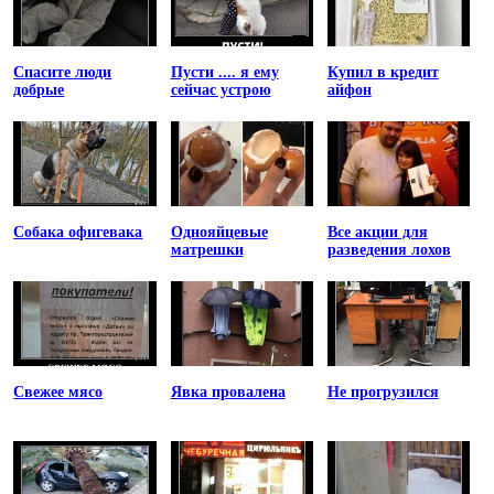
Спасите люди
Пусти .... я ему
Купил в кредит
добрые
сейчас устрою
айфон
Собака офигевака
Однояйцевые
Все акции для
матрешки
разведения лохов
Свежее мясо
Явка провалена
Не прогрузился