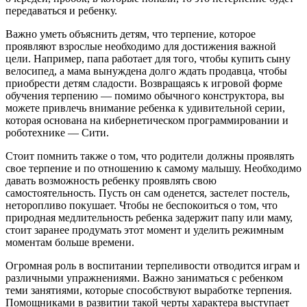
передаваться и ребенку.
Важно уметь объяснить детям, что терпение, которое
проявляют взрослые необходимо для достижения важной
цели. Например, папа работает для того, чтобы купить сыну
велосипед, а мама вынуждена долго ждать продавца, чтобы
приобрести детям сладости. Возвращаясь к игровой форме
обучения терпению — помимо обычного конструктора, вы
можете привлечь внимание ребенка к удивительной серии,
которая основана на кибернетическом программировании и
роботехнике — Сити.
Стоит помнить также о том, что родители должны проявлять
свое терпение и по отношению к самому малышу. Необходимо
давать возможность ребенку проявлять свою
самостоятельность. Пусть он сам оденется, застелет постель,
неторопливо покушает. Чтобы не беспокоиться о том, что
природная медлительность ребенка задержит папу или маму,
стоит заранее продумать этот момент и уделить режимным
моментам больше времени.
Огромная роль в воспитании терпеливости отводится играм и
различными упражнениями. Важно заниматься с ребенком
теми занятиями, которые способствуют выработке терпения.
Помощниками в развитии такой черты характера выступает