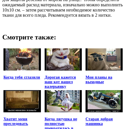
ожидаемый расход материала, изначально можно выполнить
10х10 см. – затем рассчитываем необходимое количество
ткани для всего пледа. Рекомендуется вязать в 2 нитки.
Смотрите также:
Когда тебя сглазили
Дорогая кажется
Мои планы на
наш кот нашел
выходные
валерьянку
Хватит меня
Когда лягушка не
Старая добрая
преследовать
полностью
машинка
превратилась в