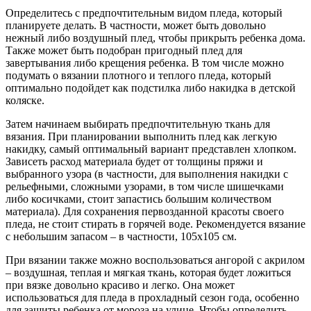
Определитесь с предпочтительным видом пледа, который
планируете делать. В частности, может быть довольно
нежный либо воздушный плед, чтобы прикрыть ребенка дома.
Также может быть подобран пригодный плед для
завертывания либо крещения ребенка. В том числе можно
подумать о вязании плотного и теплого пледа, который
оптимально подойдет как подстилка либо накидка в детской
коляске.
Затем начинаем выбирать предпочтительную ткань для
вязания. При планировании выполнить плед как легкую
накидку, самый оптимальный вариант представлен хлопком.
Зависеть расход материала будет от толщины пряжи и
выбранного узора (в частности, для выполнения накидки с
рельефными, сложными узорами, в том числе шишечками
либо косичками, стоит запастись большим количеством
материала). Для сохранения первозданной красоты своего
пледа, не стоит стирать в горячей воде. Рекомендуется вязание
с небольшим запасом – в частности, 105х105 см.
При вязании также можно воспользоваться ангорой с акрилом
– воздушная, теплая и мягкая ткань, которая будет ложиться
при вязке довольно красиво и легко. Она может
использоваться для пледа в прохладный сезон года, особенно
для защиты ребенка от мороза на улице. Чтобы определить