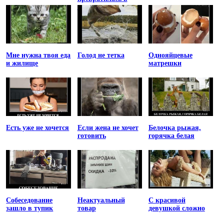
принцессу
Мне нужна твоя еда
Голод не тетка
Однояйцевые
и жилище
матрешки
Есть уже не хочется
Если жена не хочет
Белочка рыжая,
готовить
горячка белая
Собеседование
Неактуальный
С красивой
зашло в тупик
товар
девушкой сложно