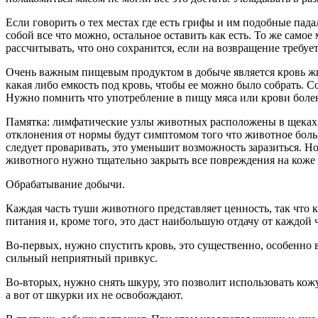
Если говорить о тех местах где есть грифы и им подобные пада
собой все что можно, остальное оставить как есть. То же само
рассчитывать, что оно сохранится, если на возвращение требуе
Очень важным пищевым продуктом в добыче является кровь живо
какая либо емкость под кровь, чтобы ее можно было собрать. С
Нужно помнить что употребление в пищу мяса или крови боле
Памятка: лимфатические узлы животных расположены в щеках, 
отклонения от нормы будут симптомом того что животное больн
следует проваривать, это уменьшит возможность заразиться. 
животного нужно тщательно закрыть все повреждения на коже 
Обрабатывание добычи.
Каждая часть туши животного представляет ценность, так что к
питания и, кроме того, это даст наибольшую отдачу от каждой ч
Во-первых, нужно спустить кровь, это существенно, особенно в 
сильный неприятный привкус.
Во-вторых, нужно снять шкуру, это позволит использовать ко
а вот от шкурки их не освобождают.