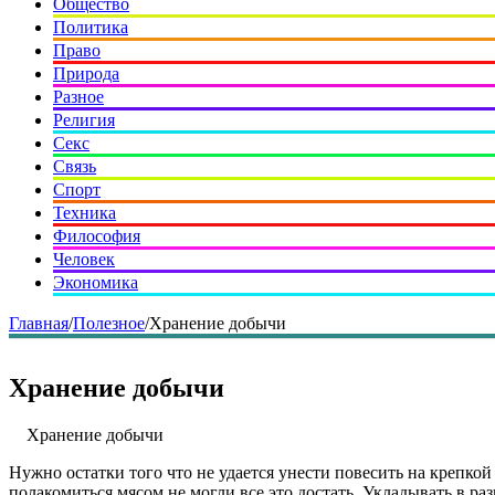
Общество
Политика
Право
Природа
Разное
Религия
Секс
Связь
Спорт
Техника
Философия
Человек
Экономика
Главная
/
Полезное
/
Хранение добычи
Хранение добычи
Хранение добычи
Нужно остатки того что не удается унести повесить на крепко
полакомиться мясом не могли все это достать. Укладывать в ра