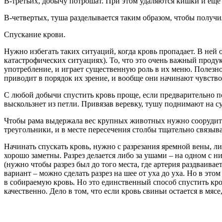
В-третьих, добычу потрошат. При этом удаляются кишки и еще
В-четвертых, туша разделывается таким образом, чтобы получи
Спускание крови.
Нужно избегать таких ситуаций, когда кровь пропадает. В ней 
катастрофических ситуациях). То, что это очень важный проду
употребление, и играет существенную роль в их меню. Полезн
приводит в порядок их зрение, и вообще они начинают чувствов
С любой добычи спустить кровь проще, если предварительно под
выскользнет из петли. Привязав веревку, тушу поднимают на су
Чтобы рама выдержала вес крупных животных нужно соорудить
треугольники, и в месте пересечения столбы тщательно связыв
Начинать спускать кровь, нужно с разрезания яремной вены, ли
хорошо заметны. Разрез делается либо за ушами – на одном с н
(нужно чтобы разрез был до того места, где артерия раздваивае
вариант – можно сделать разрез на шее от уха до уха. Но в это
в собираемую кровь. Но это единственный способ спустить кро
качественно. Дело в том, что если кровь свиньи остается в мясе