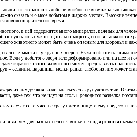
льщики, то сохранность добычи вообще не возможна как таковая,
е можно сказать и о мясе добытом в жарких местах. Высокие темп
тся довольно длительное время.
тного, в ней содержится много минералов, важных для человека
обранную кровь нужно тщательно закрыть, и по возможности хран
ющего животного может быть очень опасным для здоровья и даж
их легче заметить у крупных зверей. Нужно обратить внимание
ое. Если у добытого зверя тело деформировано или на шее и го
Но даже обработка этого животного может представлять опаснос
рук – ссадины, царапины, мелки ранки, любое из них может ста
аждая из них должна разделываться со скрупулезностью. В этом 
асти, даже тех, что не идут на стол. Проводится разделка поэтап
том случае если мясо не сразу идет в пищу, и ему предстоит пер
жу или же мех для разных целей. Свиньи не подвергаются съемк