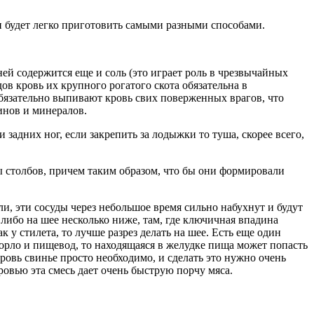
и будет легко приготовить самыми разными способами.
ней содержится еще и соль (это играет роль в чрезвычайных
ов кровь их крупного рогатого скота обязательна в
обязательно выпивают кровь свих поверженных врагов, что
инов и минералов.
задних ног, если закрепить за лодыжки то туша, скорее всего,
 столбов, причем таким образом, что бы они формировали
и, эти сосуды через небольшое время сильно набухнут и будут
 либо на шее несколько ниже, там, где ключичная впадина
к у стилета, то лучше разрез делать на шее. Есть еще один
е горло и пищевод, то находящаяся в желудке пища может попасть
ровь свинье просто необходимо, и сделать это нужно очень
 кровью эта смесь дает очень быструю порчу мяса.