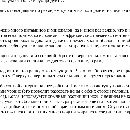
 получают голье и субпродукты.
лись подходящие по размерам куски мяса, которые в последстви
очень много витаминов и минералов, да и иной раз важно, что в 
кт всегда понималось людьми – в африканских племенах скотовод
ость крови можно доказать даже на племенах каннибалов – они 
ать себя лучше в плане здоровья, устраняется недостаток витам
весить тушу вниз головой. Крепить веревку надежнее за колени 
к дерева или специально для этого сделанную раму.
 достаточно крепкую конструкцию. В землю вбивается две пары
аются. Сверху на вершины треугольников кладется перекладина.
бо сонной артерии на шее добычи. После того как тушу подвесил
ими уровне (это позволит разрезать вены с обеих сторон головы),
тся). Когда используется обычный охотничий нож, с лезвием не ка
м случае есть большой риск – т. к. разрезается еще и дыхательно
вь с добычи, если нож не обладает острым кончиком. Спустить к
, то из-за того, что в них много воды и жира, то в соединении с