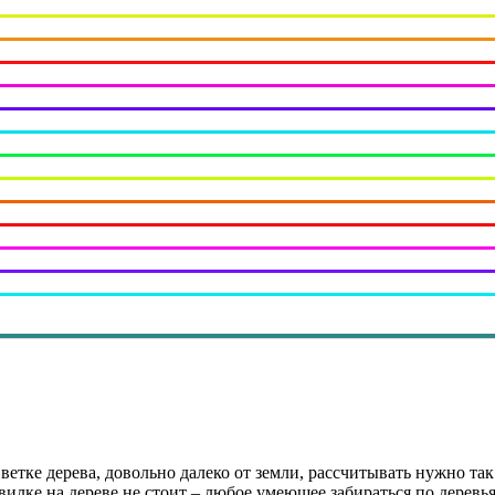
й ветке дерева, довольно далеко от земли, рассчитывать нужно т
звилке на дереве не стоит – любое умеющее забираться по деревь