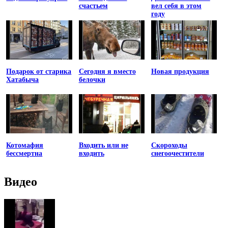
счастьем
вел себя в этом
году
Подарок от старика
Сегодня я вместо
Новая продукция
Хатабыча
белочки
Котомафия
Входить или не
Скороходы
бессмертна
входить
снегоочестители
Видео