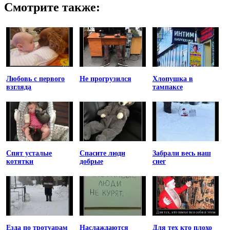
Смотрите также:
Любовь с первого
Не прогрузился
Хлопушка в
взгляда
тампаксе
Спят усталые
Спасите люди
Забрали весь наш
котятки
добрые
снег
Езда по тротуарам
Наслаждаются
Для тех кто плохо