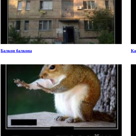
Балкон балкона
Ка