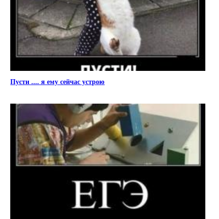
Пусти .... я ему сейчас устрою