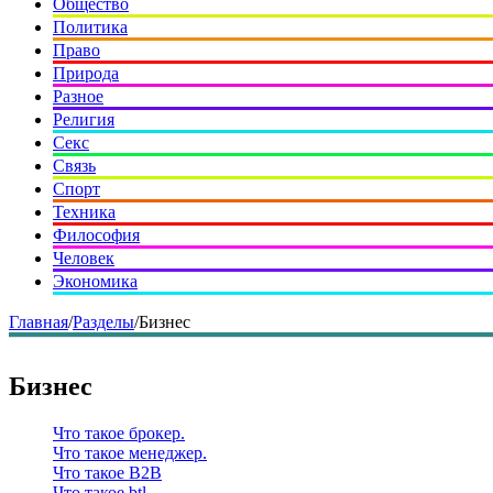
Общество
Политика
Право
Природа
Разное
Религия
Секс
Связь
Спорт
Техника
Философия
Человек
Экономика
Главная
/
Разделы
/
Бизнес
Бизнес
Что такое брокер.
Что такое менеджер.
Что такое B2B
Что такое btl.