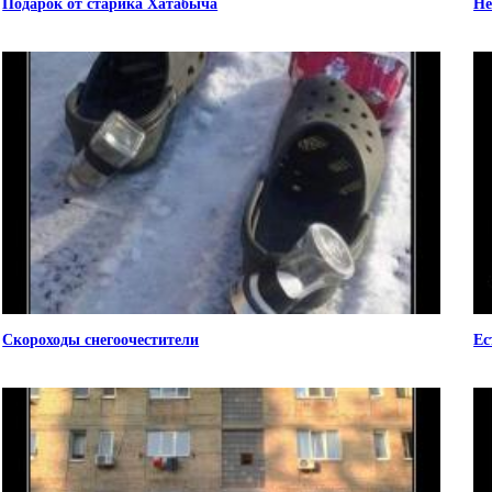
Подарок от старика Хатабыча
Не
Скороходы снегоочестители
Ес