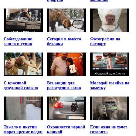
Собеседование
Сегодня я вместо
Фотография на
зашло в тупик
белочки
паспорт
С красивой
Все акции для
Молодой хозяйке на
девушкой сложно
разведения лохов
заметку
Тяжело в якутии
Охраняется черной
Если жена не хочет
мороз крепче водки
кошкой
готовить