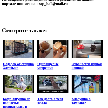
портале пишите на trap_hall@mail.ru
Смотрите также:
Подарок от старика
Однояйцевые
Охраняется черной
Хатабыча
матрешки
кошкой
Когда лягушка не
Так долго я тебя
Хлопушка в
полностью
ждала
тампаксе
превратилась в