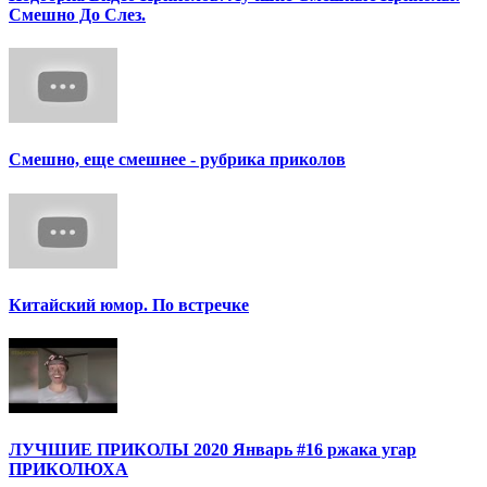
Смешно До Слез.
Смешно, еще смешнее - рубрика приколов
Китайский юмор. По встречке
ЛУЧШИЕ ПРИКОЛЫ 2020 Январь #16 ржака угар
ПРИКОЛЮХА