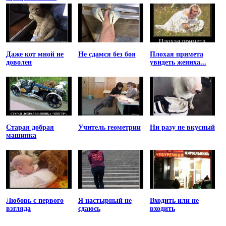
принцессу
Даже кот мной не
Не сдамся без боя
Плохая примета
доволен
увидеть жениха...
Старая добрая
Учитель геометрии
Ни разу не вкусный
машинка
Любовь с первого
Я настырный не
Входить или не
взгляда
сдаюсь
входить