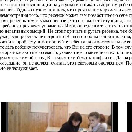
 не стоит постоянно идти на уступки и потакать капризам ребенк
кандалить. Однако нужно помнить, что проявление упрямства - эт
 демонстрация того, что ребенок может сам позаботиться о себе (
тво, ребенок тем самым ощущает, что он владеет ситуацией, что
 ребенок проявляет упрямство. Итак, определим тактику против
ю негативных эмоций. Не стоит кричать и ругать ребенка, тем б
случае, если ребенок не встретит с Вашей стороны сопротивления
ясните проблему, и мотивируйте ребенка на самостоятельное ее
 дать ребенку почувствовать, что Вы на его стороне. В том слу
 которые касаются его самого, узнавайте его мнение о тех или 
 делами, таким образом, Вы сможете избежать конфликта. Давая 
яя задание, он не должен считать это некоторым одолжением. П
но ее заслуживает.