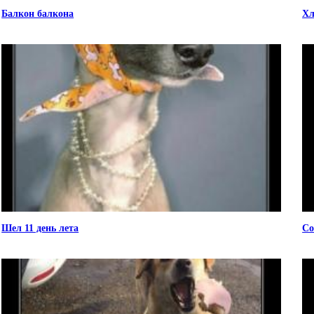
Балкон балкона
Хл
Шел 11 день лета
Со