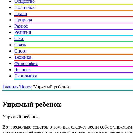
Общество
Политика
Право
Природа
Разное
Религия
Секс
Связь
Спорт
Техника
Философия
Человек
Экономика
Главная
/
Новое
/
Упрямый ребенок
Упрямый ребенок
Упрямый ребенок
Вот несколько советов о том, как следует вести себя с упрямы
воспитывая ребенка, сталкиваются с тем, что уже в раннем во