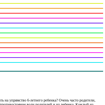
ать на упрямство 6-летнего ребенка? Очень часто родители,
а противостояние воли родителей и их ребенка. Каждый из