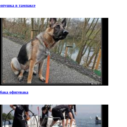
опушка в тампаксе
бака офигевака