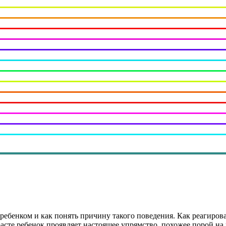
м ребенком и как понять причину такого поведения. Как реагиров
зрасте ребенок проявляет настоящее упрямство, похожее порой н