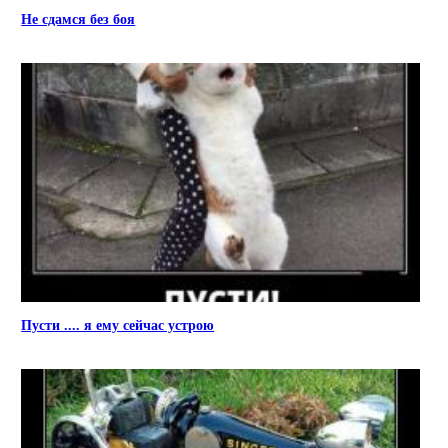
Не сдамся без боя
Пусти .... я ему сейчас устрою