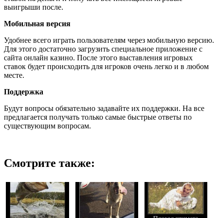
выигрыши после.
Мобильная версия
Удобнее всего играть пользователям через мобильную версию.
Для этого достаточно загрузить специальное приложение с
сайта онлайн казино. После этого выставления игровых
ставок будет происходить для игроков очень легко и в любом
месте.
Поддержка
Будут вопросы обязательно задавайте их поддержки. На все
предлагается получать только самые быстрые ответы по
существующим вопросам.
Смотрите также: