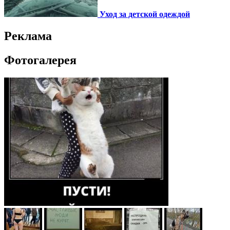
Уход за детской одеждой
Реклама
Фотогалерея