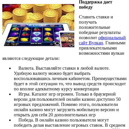
Поддержка дает
победу
Ставить ставки и
получать
положительные
победные результаты
позволит
официальный
сайт Вулкан
. Главными
привлекательными
возможностями вулкан
являются следующие детали:
Валюта. Выставляйте ставки в любой валюте.
Удобную валюту можно будет выбрать
воспользовавшись личным кабинетом. Преимуществами
будет в этой ситуации то, что вывод средств происходит
по вполне адекватному курсу конвертации
Игры. Каталог игр огромен. Только в браузерной
версии для пользователей онлайн казино доступно 50
игровых предложений. Помимо этого, пользователи
онлайн казино могут загрузить мобильную версию и
открыть для себя 20 дополнительных игр
Победа. В онлайн казино пользователи могут
победить делая выставление игровых ставок. В среднем