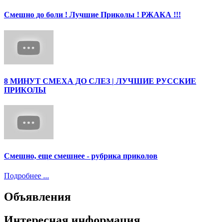
Смешно до боли ! Лучшие Приколы ! РЖАКА !!!
8 МИНУТ СМЕХА ДО СЛЕЗ | ЛУЧШИЕ РУССКИЕ
ПРИКОЛЫ
Смешно, еще смешнее - рубрика приколов
Подробнее ...
Объявления
Интересная информация