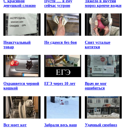
С красивой
Пусти .... я ему
Тяжело в якутии
девушкой сложно
сейчас устрою
мороз крепче водки
Неактуальный
Не сдамся без боя
Спят усталые
товар
котятки
Охраняется черной
ЕГЭ через 10 лет
Врач не мог
кошкой
ошибиться
Все моет кот
Забрали весь наш
Удачный симбиоз