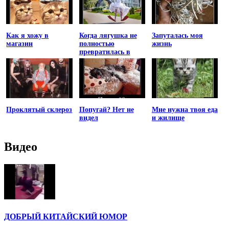
Как я хожу в
Когда лягушка не
Запуталась моя
магазин
полностью
жизнь
превратилась в
принцессу
Проклятый склероз
Попугай? Нет не
Мне нужна твоя еда
видел
и жилище
Видео
ДОБРЫЙ КИТАЙСКИЙ ЮМОР