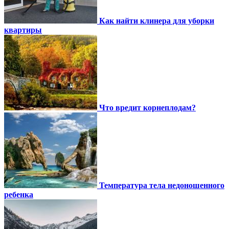
Как найти клинера для уборки
квартиры
Что вредит корнеплодам?
Температура тела недоношенного
ребенка