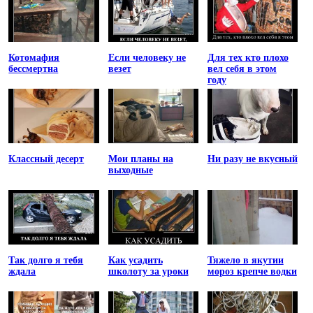
Котомафия
Если человеку не
Для тех кто плохо
бессмертна
везет
вел себя в этом
году
Классный десерт
Мои планы на
Ни разу не вкусный
выходные
Так долго я тебя
Как усадить
Тяжело в якутии
ждала
школоту за уроки
мороз крепче водки