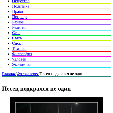
Общество
Политика
Право
Природа
Разное
Религия
Секс
Связь
Спорт
Техника
Философия
Человек
Экономика
Главная
/
Фотогалерея
/
Песец подкрался не один
Песец подкрался не один