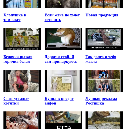
Хлопушка в
Если жена не хочет
Новая продукция
тампаксе
готовить
Белочка рыжая,
Дорогая стой. Я
Так долго я тебя
горячка белая
сам припаркуюсь
ждала
Спят усталые
Купил в кредит
Лучшая реклама
котятки
айфон
Ростишка