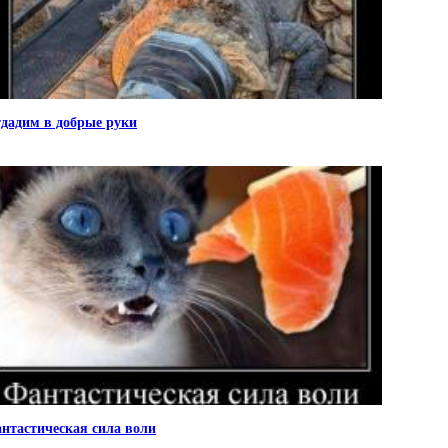
дадим в добрые руки
нтастическая сила воли