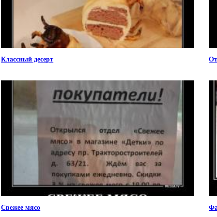
Классный десерт
От
Свежее мясо
Фа