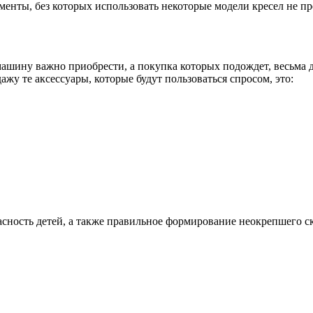
ементы, без которых использовать некоторые модели кресел не п
в машину важно приобрести, а покупка которых подождет, весьм
жу те аксессуары, которые будут пользоваться спросом, это:
сность детей, а также правильное формирование неокрепшего ск