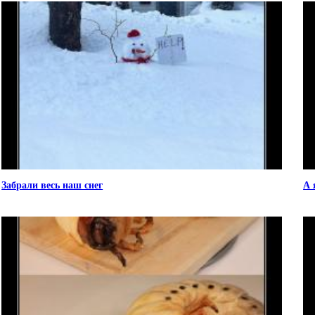
Забрали весь наш снег
А 