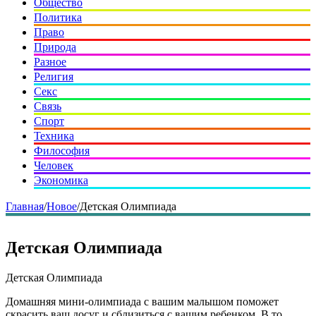
Общество
Политика
Право
Природа
Разное
Религия
Секс
Связь
Спорт
Техника
Философия
Человек
Экономика
Главная
/
Новое
/
Детская Олимпиада
Детская Олимпиада
Детская Олимпиада
Домашняя мини-олимпиада с вашим малышом поможет
скрасить ваш досуг и сблизиться с вашим ребенком. В то