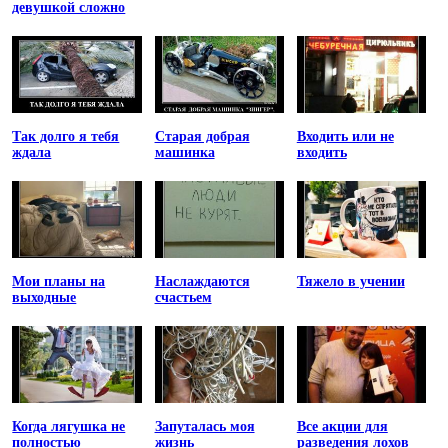
девушкой сложно
Так долго я тебя
Старая добрая
Входить или не
ждала
машинка
входить
Мои планы на
Наслаждаются
Тяжело в учении
выходные
счастьем
Когда лягушка не
Запуталась моя
Все акции для
полностью
жизнь
разведения лохов