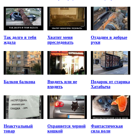
Так долго я тебя
Хватит меня
Отдадим в добрые
ждала
преследовать
руки
Балкон балкона
Входить или не
Подарок от старика
входить
Хатабыча
Неактуальный
Охраняется черной
Фантастическая
товар
кошкой
сила воли