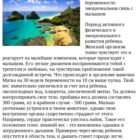
беременности:
эмоциональная связь с
малышом
Период активного
физического и
эмоционального
развития ребенка.
Женский организм
тонко чувствует это и
реагирует на малейшие изменения, которые происходят с
малышом. Его легкие движения воспринимаются тобой с
трепетом и любовью, ты чувствуешь приближение такой
долгожданной встречи. Что происходит в организме мамочки
Матка на 30 неделе беременности на 10 см выше пупка. Твой
вес значительно увеличился за счет веса ребенка,
околоплодных вод, плаценты, увеличенной матки. Ты должна
контролировать свое тело, прибавка веса должна составлять
300 грамм, ну в крайнем случае - 500 грамм. Малыш
уютненько устроился в твоем животике, однако твои
внутренние органы существенно страдают от этого.
Например, сердце практически улеглось набок. Такое его
положение плюс лишний вес - это виновники одышки и
затрудненного дыхания. Примерно через месяц ребенок
опустится в область таза, и дышать станет гораздо легче.