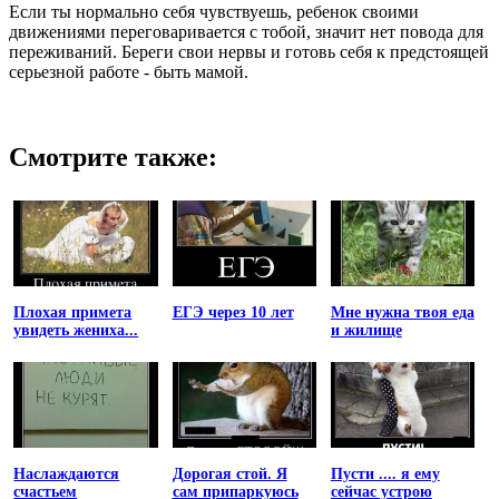
Если ты нормально себя чувствуешь, ребенок своими
движениями переговаривается с тобой, значит нет повода для
переживаний. Береги свои нервы и готовь себя к предстоящей
серьезной работе - быть мамой.
Смотрите также:
Плохая примета
ЕГЭ через 10 лет
Мне нужна твоя еда
увидеть жениха...
и жилище
Наслаждаются
Дорогая стой. Я
Пусти .... я ему
счастьем
сам припаркуюсь
сейчас устрою