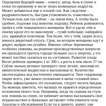
Ощущения будущей мамы – изжога, запор, боль в спине и
отеки по-прежнему в числе твоих возможных недругов.
Может добавиться еще и плохой сон. Как следствие –
раздражительность, быстрая утомляемость, плаксивость.
Лучшая поза для сна сейчас – на левом боку. А чтобы было
удобнее, подложи под животик подушку. Ребенок развивается,
требуя к себе повышенного внимания. Вот и удели себе и
своему крохе его по максимуму – гуляй побольше, набирайся
сил, заряжайся позитивом. Тем более, что у тебя, скорее всего,
начался декретный отпуск. Срок, на котором женщины идут в
декрет, выбран неслучайно. Именно сейчас беременные
особенно уязвимы, на решения производственных вопросов
им приходится тратить гораздо большее сил и энергии, а это
может пагубно сказаться на их состоянии. Развитие плода
Весит ребенок примерно 1 кг 300 г, а роста в нем около 37 см.
Сейчас малыш активно тренирует свои легкие, заполняя их
амниотической жидкостью и выталкивая ее. Количество
околоплодных вод постепенно уменьшается. Твое сокровище,
скорее всего, уже заняло положение в матке головкой вниз.
Чтобы зафиксировать это положение, следует носить бандаж.
Ты можешь заметить, что малышу не нравятся определенные
положения твоего тела. Например, когда ты сидишь на стуле
или лежишь на спине, он начинает активно высказывать свое
неудовольствие и буквально заставляет тебя изменить позу.
Анализы и обследования Если ты в декрете, значит, уже