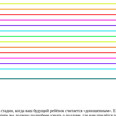
 стадии, когда ваш будущий ребёнок считается «доношенным». Е
перь вы должны подробнее узнать о роддоме, где вам придётся р