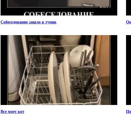
Собеседование зашло в тупик
Он
Все моет кот
По