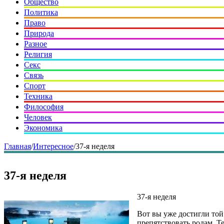
Общество
Политика
Право
Природа
Разное
Религия
Секс
Связь
Спорт
Техника
Философия
Человек
Экономика
Главная
/
Интересное
/
37-я неделя
37-я неделя
37-я неделя
Вот вы уже достигли той
препятствовать родам. Те