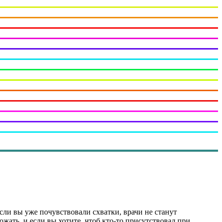
сли вы уже почувствовали схватки, врачи не станут
ожать, и если вы хотите, чтоб кто-то присутствовал при