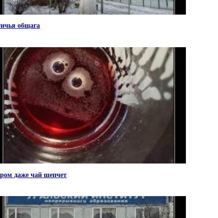
ичья общага
ром даже чай шепчет